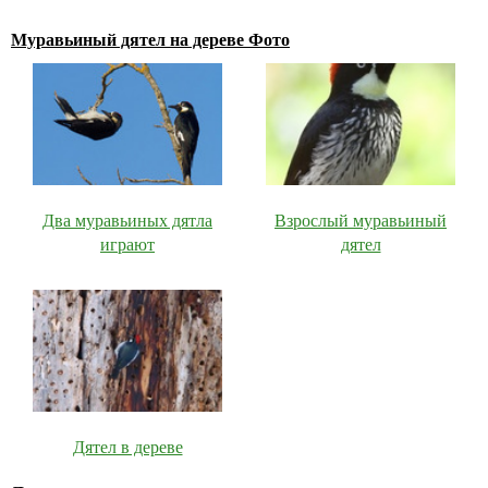
Муравьиный дятел на дереве Фото
Два муравьиных дятла
Взрослый муравьиный
играют
дятел
Дятел в дереве