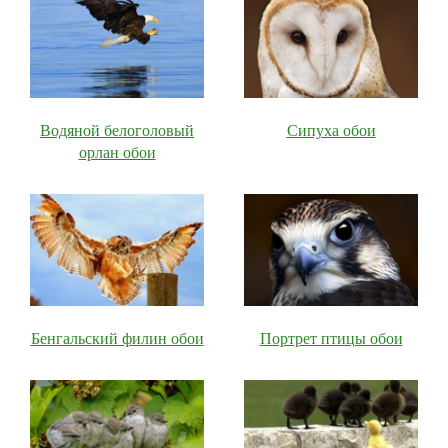
Водяной белоголовый
Сипуха обои
орлан обои
Бенгальский филин обои
Портрет птицы обои