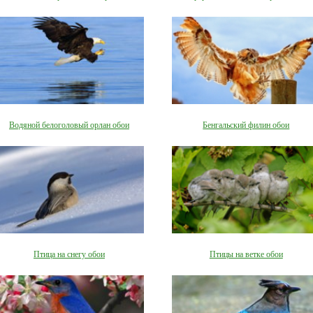
Водяной белоголовый орлан обои
Бенгальский филин обои
Птица на снегу обои
Птицы на ветке обои