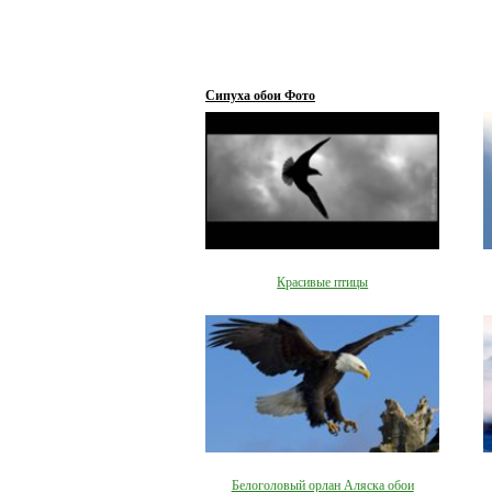
Сипуха обои Фото
Красивые птицы
Белоголовый орлан Аляска обои