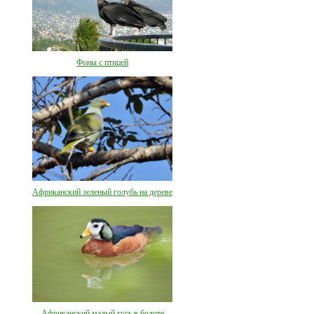
Фоны с птицей
Африканский зеленый голубь на дереве
Африканский малый гусь в болоте