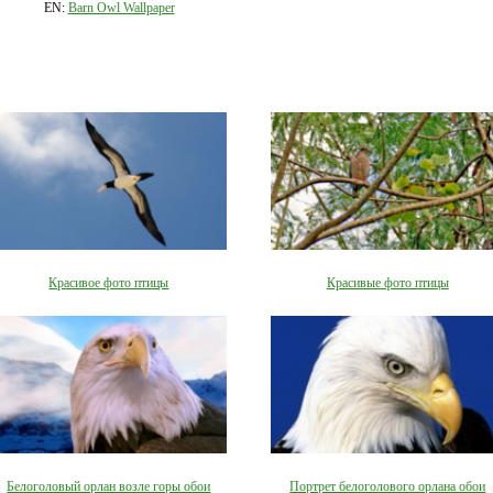
EN:
Barn Owl Wallpaper
Красивое фото птицы
Красивые фото птицы
Белоголовый орлан возле горы обои
Портрет белоголового орлана обои