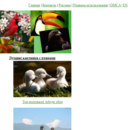
Главная
|
Контакты
|
Реклама
|
Правила использования
|
DMCA
|
EN
Лучшие картинки с птицами
Три маленьких лебедя обои