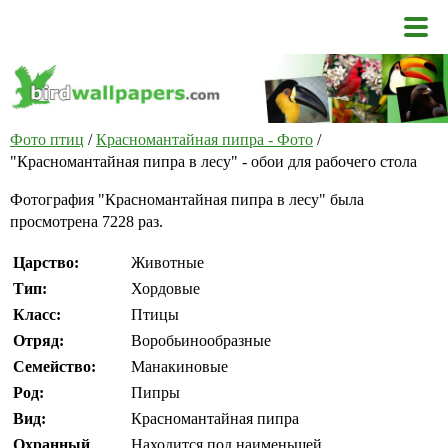
Фото птиц
/
Красномантайная пипра - Фото
/
"Красномантайная пипра в лесу" - обои для рабочего стола
Фотография "Красномантайная пипра в лесу" была
просмотрена 7228 раз.
Царство:
Животные
Тип:
Хордовые
Класс:
Птицы
Отряд:
Воробьинообразные
Семейство:
Манакиновые
Род:
Пипры
Вид:
Красномантайная пипра
Охранный
Находится под наименьшей