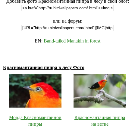
Добавить фото Красномантайная пипра в лесу в свой блог:
или на форум:
EN:
Band-tailed Manakin in forest
Красномантайная пипра в лесу Фото
Морда Красномантайной
Красномантайная пипра
пипры
на ветке