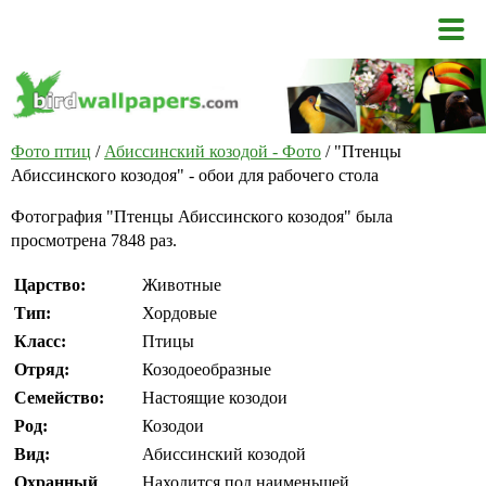
Фото птиц
/
Абиссинский козодой - Фото
/ "Птенцы
Абиссинского козодоя" - обои для рабочего стола
Фотография "Птенцы Абиссинского козодоя" была
просмотрена 7848 раз.
Царство:
Животные
Тип:
Хордовые
Класс:
Птицы
Отряд:
Козодоеобразные
Семейство:
Настоящие козодои
Род:
Козодои
Вид:
Абиссинский козодой
Охранный
Находится под наименьшей