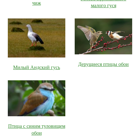
чиж
малого гуся
Дерущиеся птицы обои
Милый Андский гусь
Птица с синим туловищем
обои