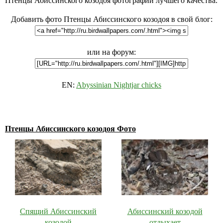
Птенцы Абиссинского козодоя фотографии лучшего качества.
Добавить фото Птенцы Абиссинского козодоя в свой блог:
или на форум:
EN:
Abyssinian Nightjar chicks
Птенцы Абиссинского козодоя Фото
Спящий Абиссинский
Абиссинский козодой
козодой
отдыхает