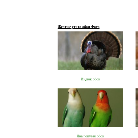
Желтые утята обои Фото
Индюк обои
Два попугая обои