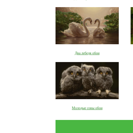
Два лебедя обои
Молодые совы обои