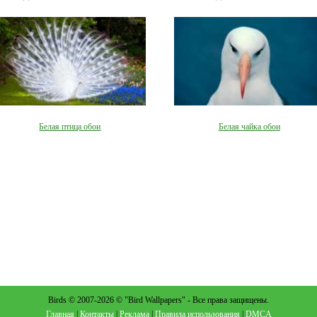
Белая птица обои
Белая чайка обои
Birds © 2007-2026 © "Bird Wallpapers" - Все права защищены.
Главная
|
Контакты
|
Реклама
|
Правила использования
|
DMCA