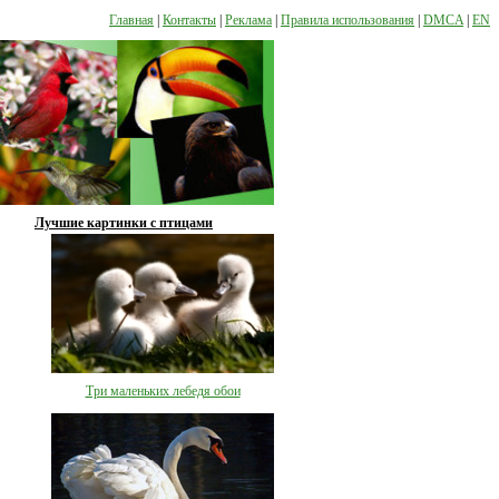
Главная
|
Контакты
|
Реклама
|
Правила использования
|
DMCA
|
EN
Лучшие картинки с птицами
Три маленьких лебедя обои