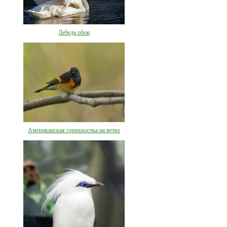
Лебедь обои
Американская горихвостка на ветке