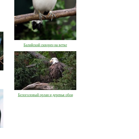
Балийский скворец на ветке
Белоголовый орлан и деревья обои