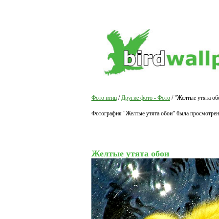
Фото птиц
/
Другие фото - Фото
/ "Желтые утята об
Фотография "Желтые утята обои" была просмотрена
Желтые утята обои