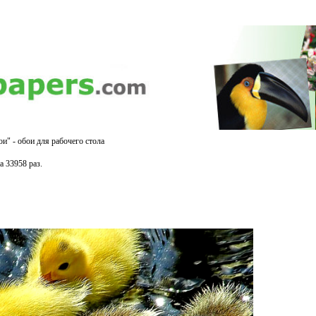
ои" - обои для рабочего стола
 33958 раз.