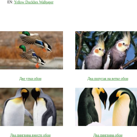
EN:
Yellow Ducklies Wallpaper
Две утки обои
Два попугая на ветке обои
Два пингвина вместе обои
Два пингвина обои