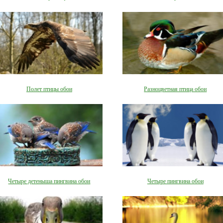
Полет птицы обои
Разноцветная птица обои
Четыре детеныша пингвина обои
Четыре пингвина обои