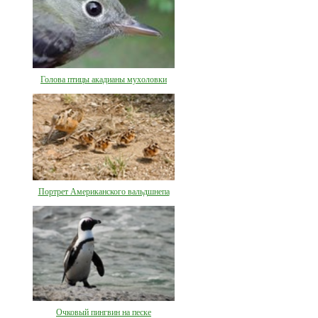
Голова птицы акадианы мухоловки
Портрет Американского вальдшнепа
Очковый пингвин на песке