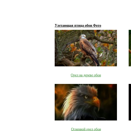
Улетающая птица обои Фото
Орел на дереве обои
Огненной орел обои