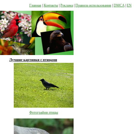
Главная
|
Контакты
|
Реклама
|
Правила использования
|
DMCA
|
EN
Лучшие картинки с птицами
Фотографии птицы