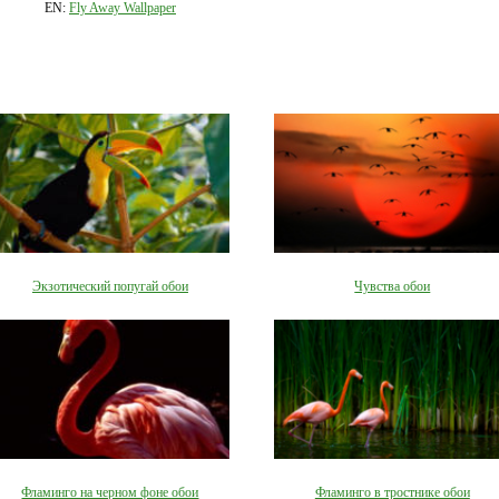
EN:
Fly Away Wallpaper
Экзотический попугай обои
Чувства обои
Фламинго на черном фоне обои
Фламинго в тростнике обои