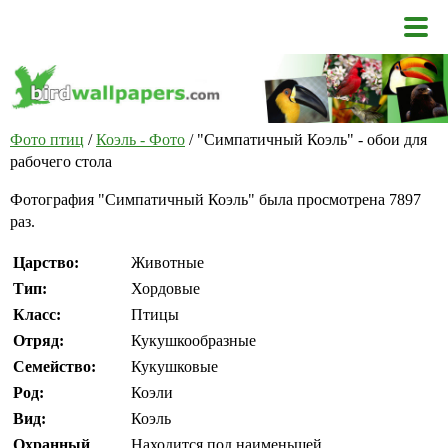
Фото птиц
/
Коэль - Фото
/ "Симпатичный Коэль" - обои для
рабочего стола
Фотография "Симпатичный Коэль" была просмотрена 7897
раз.
Царство:
Животные
Тип:
Хордовые
Класс:
Птицы
Отряд:
Кукушкообразные
Семейство:
Кукушковые
Род:
Коэли
Вид:
Коэль
Охранный
Находится под наименьшей