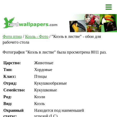
Фото птиц
/
Коэль - Фото
/ "Коэль в листве" - обои для
рабочего стола
Фотография "Коэль в листве" была просмотрена 8011 раз.
Царство:
Животные
Тип:
Хордовые
Класс:
Птицы
Отряд:
Кукушкообразные
Семейство:
Кукушковые
Род:
Коэли
Вид:
Коэль
Охранный
Находится под наименьшей
статус:
угрозой (LC)