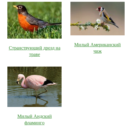
Милый Американский
Странствующий дрозд на
чиж
траве
Милый Андский
фламинго