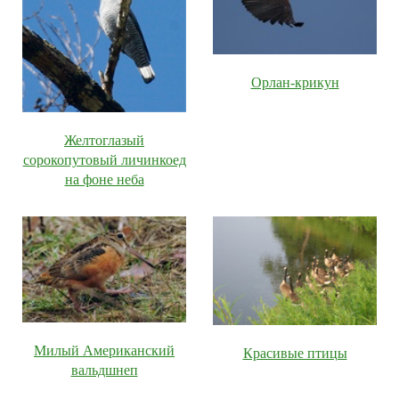
Орлан-крикун
Желтоглазый
сорокопутовый личинкоед
на фоне неба
Милый Американский
Красивые птицы
вальдшнеп