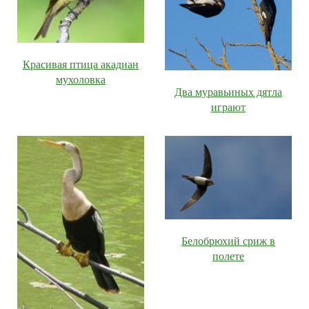
Красивая птица акадиан
мухоловка
Два муравьиных дятла
играют
Белобрюхий сриж в
полете