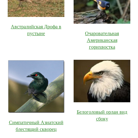
Австралийская Дрофа в
пустыне
Очаровательная
Американская
горихвостка
Белоголовый орлан вид
сбоку
Симпатичный Азиатский
блестящий скворец