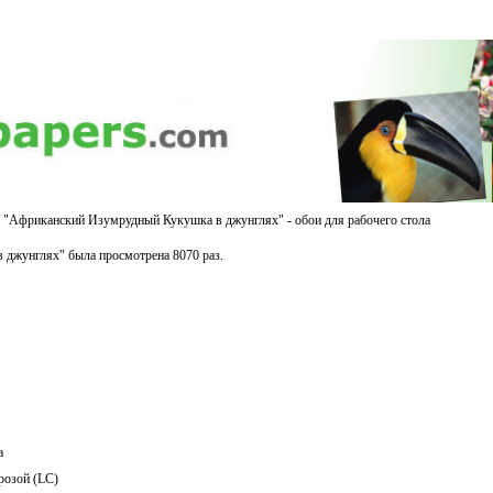
 "Африканский Изумрудный Кукушка в джунглях" - обои для рабочего стола
джунглях" была просмотрена 8070 раз.
а
розой (LC)