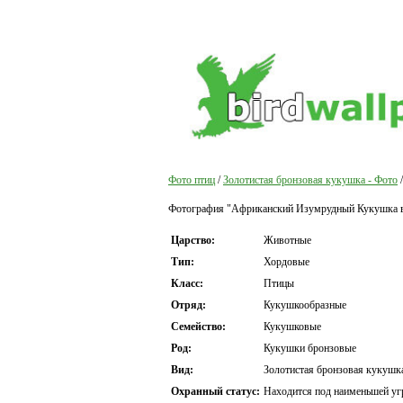
Фото птиц
/
Золотистая бронзовая кукушка - Фото
/
Фотография "Африканский Изумрудный Кукушка в 
Царство:
Животные
Тип:
Хордовые
Класс:
Птицы
Отряд:
Кукушкообразные
Семейство:
Кукушковые
Род:
Кукушки бронзовые
Вид:
Золотистая бронзовая кукушк
Охранный статус:
Находится под наименьшей уг