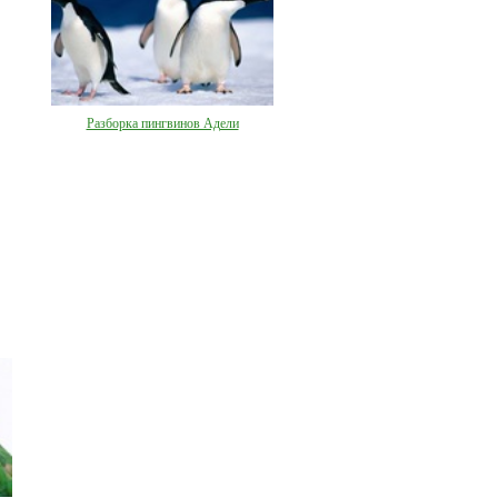
Разборка пингвинов Адели