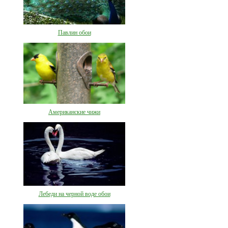
Павлин обои
Американские чижи
Лебеди на черной воде обои