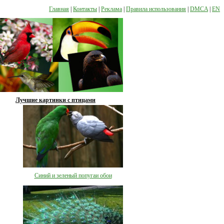
Главная
|
Контакты
|
Реклама
|
Правила использования
|
DMCA
|
EN
Лучшие картинки с птицами
Синий и зеленый попугаи обои