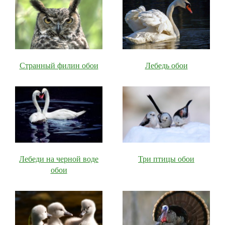
Странный филин обои
Лебедь обои
Лебеди на черной воде
Три птицы обои
обои