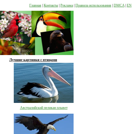
Главная
|
Контакты
|
Реклама
|
Правила использования
|
DMCA
|
EN
Лучшие картинки с птицами
Австралийский пеликан плывет