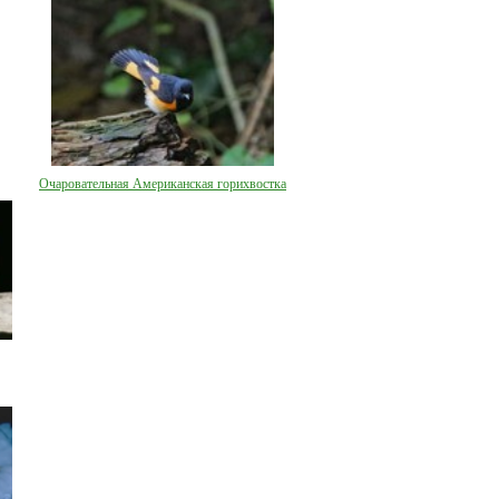
Очаровательная Американская горихвостка