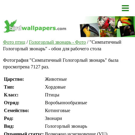
Фото птиц
/
Гологорлый звонарь - Фото
/ "Симпатичный
Гологорлый звонарь" - обои для рабочего стола
Фотография "Симпатичный Гологорлый звонарь" была
просмотрена 7127 раз.
Царство:
Животные
Тип:
Хордовые
Класс:
Птицы
Отряд:
Воробьинообразные
Семейство:
Котинговые
Род:
Звонари
Вид:
Гологорлый звонарь
Охранный статус:
Возможно исчезновение (VU)