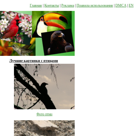
Главная
|
Контакты
|
Реклама
|
Правила использования
|
DMCA
|
EN
Лучшие картинки с птицами
Фото птиц