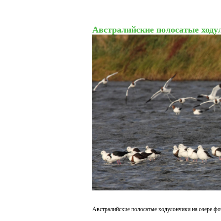
Австралийские полосатые ходул
Австралийские полосатые ходулончики на озере фо