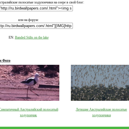
тралийские полосатые ходулончики на озере в свой блог:
или на форум:
EN:
Banded Stilts on the lake
е Фото
Симпатичный Австралийский полосатый
Летящие Австралийские полосатые
ходулончик
ходулончики