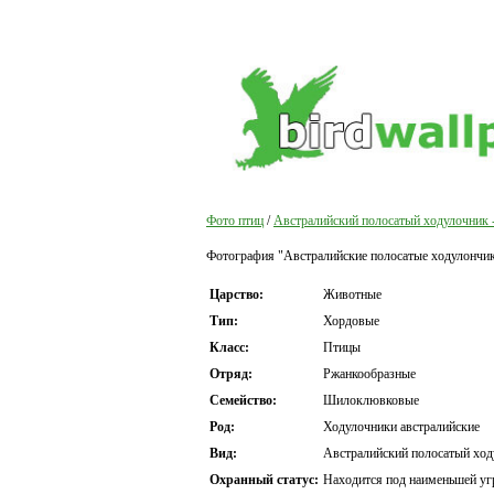
Фото птиц
/
Австралийский полосатый ходулочник 
Фотография "Австралийские полосатые ходулончики
Царство:
Животные
Тип:
Хордовые
Класс:
Птицы
Отряд:
Ржанкообразные
Семейство:
Шилоклювковые
Род:
Ходулочники австралийские
Вид:
Австралийский полосатый ход
Охранный статус:
Находится под наименьшей уг