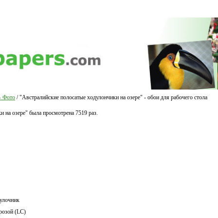
- Фото
/ "Австралийские полосатые ходулончики на озере" - обои для рабочего стола
 на озере" была просмотрена 7519 раз.
улочник
розой (LC)