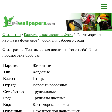
Фото птиц
/
Балтиморская иволга - Фото
/ "Балтиморская
иволга на фоне неба" - обои для рабочего стола
Фотография "Балтиморская иволга на фоне неба" была
просмотрена 8360 раз.
Царство:
Животные
Тип:
Хордовые
Класс:
Птицы
Отряд:
Воробьинообразные
Семейство:
Трупиаловые
Род:
Трупиалы цветные
Вид:
Балтиморская иволга
Охранный
Находится под наименьшей