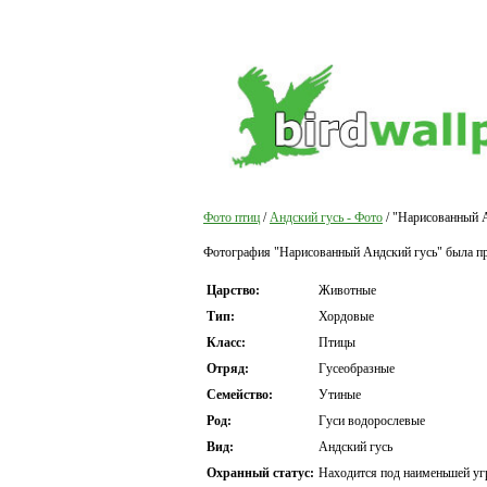
Фото птиц
/
Андский гусь - Фото
/ "Нарисованный А
Фотография "Нарисованный Андский гусь" была пр
Царство:
Животные
Тип:
Хордовые
Класс:
Птицы
Отряд:
Гусеобразные
Семейство:
Утиные
Род:
Гуси водорослевые
Вид:
Андский гусь
Охранный статус:
Находится под наименьшей уг