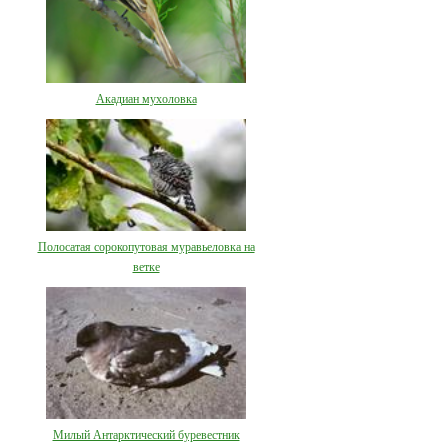
Акадиан мухоловка
Полосатая сорокопутовая муравьеловка на
ветке
Милый Антарктический буревестник