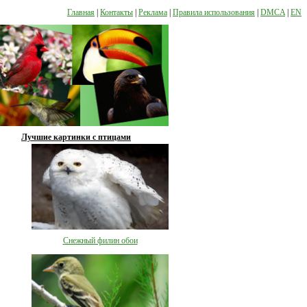
Главная
|
Контакты
|
Реклама
|
Правила использования
|
DMCA
|
EN
Лучшие картинки с птицами
Снежный филин обои