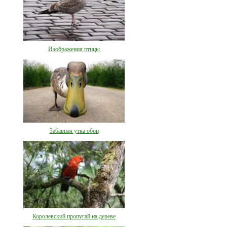
Изображения птицы
Забавная утка обои
Королевский пропугай на дереве