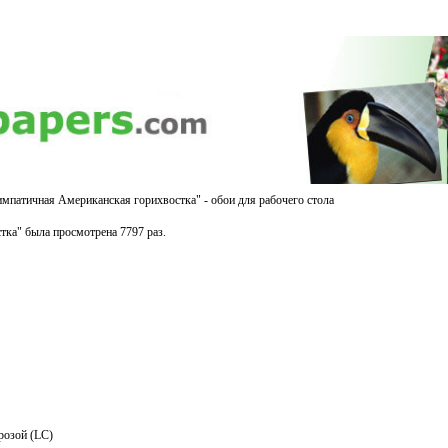
импатичная Американская горихвостка" - обои для рабочего стола
ка" была просмотрена 7797 раз.
розой (LC)