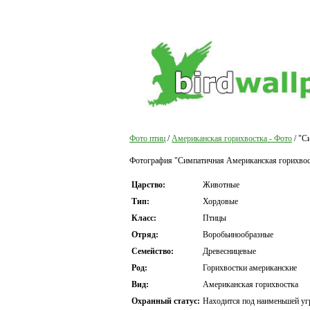
Фото птиц
/
Американская горихвостка - Фото
/ "С
Фотография "Симпатичная Американская горихвост
Царство:
Животные
Тип:
Хордовые
Класс:
Птицы
Отряд:
Воробьинообразные
Семейство:
Древесницевые
Род:
Горихвостки американские
Вид:
Американская горихвостка
Охранный статус:
Находится под наименьшей уг