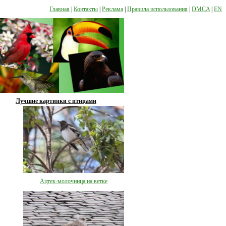
Главная
|
Контакты
|
Реклама
|
Правила использования
|
DMCA
|
EN
Лучшие картинки с птицами
Ацтек-молочница на ветке