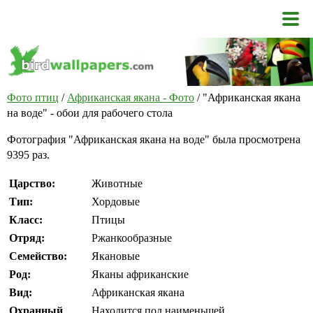
Фото птиц
/
Африканская якана - Фото
/ "Африканская якана
на воде" - обои для рабочего стола
Фотография "Африканская якана на воде" была просмотрена
9395 раз.
Царство:
Животные
Тип:
Хордовые
Класс:
Птицы
Отряд:
Ржанкообразные
Семейство:
Якановые
Род:
Яканы африканские
Вид:
Африканская якана
Охранный
Находится под наименьшей